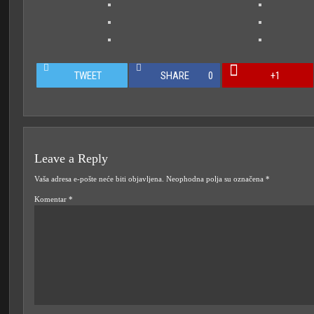
TWEET
SHARE
0
+1
Leave a Reply
Vaša adresa e-pošte neće biti objavljena.
Neophodna polja su označena
*
Komentar
*