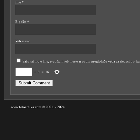
Ime
*
E-pošta
*
Veb mesto
Sačuvaj moje ime, e-poštu i veb mesto u ovom pregledaču veba za sledeći put k
+
9
=
16
www.fotoarhiva.com © 2001. - 2024.