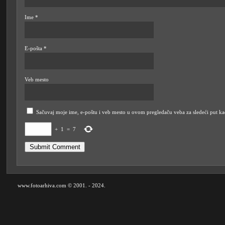
Ime
*
E-pošta
*
Veb mesto
Sačuvaj moje ime, e-poštu i veb mesto u ovom pregledaču veba za sledeći put k
+
1
=
7
www.fotoarhiva.com © 2001. - 2024.