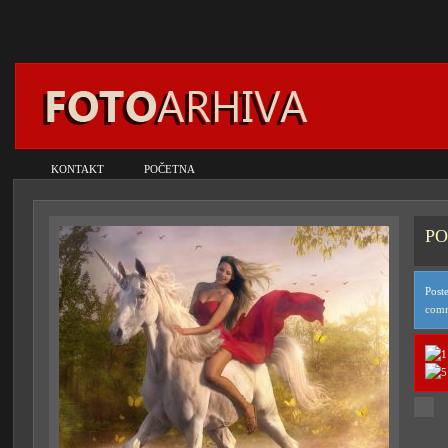
KONTAKT
POČETNA
PO
Post
com