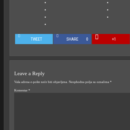
TWEET
SHARE
0
+1
Leave a Reply
Vaša adresa e-pošte neće biti objavljena.
Neophodna polja su označena
*
Komentar
*