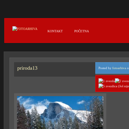
KONTAKT
POČETNA
priroda13
Posted by
fotoarhiva
on
(Još nij