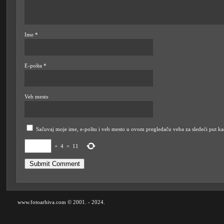
Ime
*
E-pošta
*
Veb mesto
Sačuvaj moje ime, e-poštu i veb mesto u ovom pregledaču veba za sledeći put k
+
4
=
11
www.fotoarhiva.com © 2001. - 2024.